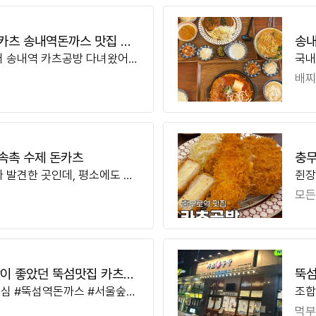
카츠 송내역돈까스 맛집 찐
송내
러 송내역 카츠공방 다녀왔어
국내
곳인데요 서울에도 지점이 여러
과정
배찌
해서 신
식감
속촉 수제 돈카츠
충무
 발견한 곳인데, 평소에도 돈
쥔장
코스
특별한 저녁이 되었으면 하는
지 
모든
ㅎㅎ 청라
로역
합이 좋았던 뚝섬맛집 카츠공
뚝섬
점심 #뚝섬역돈까스 #서울숲맛
조합
 맛집 #서울숲 데이트 #성수동
진짜
먹부