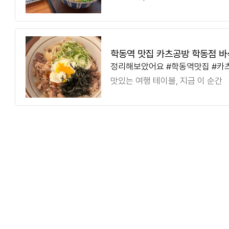
데이트 카츠공방 성수점 서울 성동
학동역 맛집 카츠공방 학동점 바
정리해보았어요 #학동역맛집 #카
바 맛집
학동역돈카츠 #논현맛집 #강남일
맛있는 여행 테이블, 지금 이 순간
#강남맛집 #솔직후기 #학동역 돈