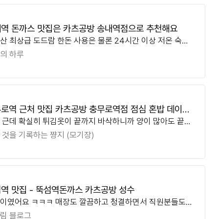
역 돈까스 맛집은 카츠공방 송내역점으로 추천해요
산 최상급 도드람 한돈 사용은 물론 24시간 이상 저온 숙성
까지 거친다고 하더라구요 이 과정을 거치기 때문에 특유의
의 하루
과 감칠맛이 돌아, 카츠공방만의 고기가
로역 근처 맛집 카츠공방 충무로역점 점심 혼밥 데이트
 근데 확실히 튀김옷이 끝까지 바삭하니까 양이 많아도 끝까
 돈카츠 맛집
동일한 맛으로 먹을 수 있어서 너무 좋았던 것 같아요~~ 충무
 것을 기록하는 쨩지 (모기장)
 근처 맛집 찾으시는 분들은 물론
역 맛집 - 뚝섬역돈까스 카츠공방 성수
이였어요 ㅋㅋㅋ 매장도 깔끔하고 청결하면서 직원분들도
 친절하시구요 ㅋㅋㅋ 친절하신데 맛도 좋다면 최고 아닌가
림 블로그