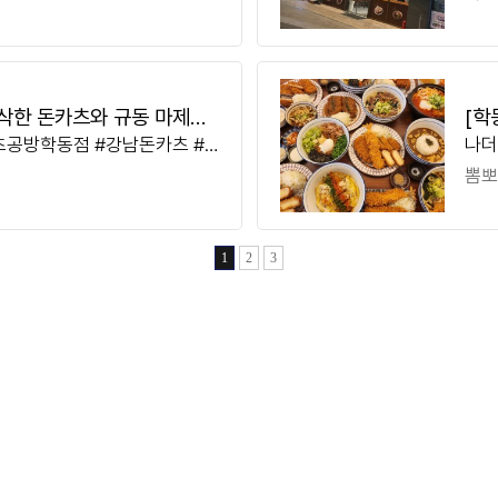
구 상
요?
삭한 돈카츠와 규동 마제소
[학
츠공방학동점 #강남돈카츠 #
나더
게 
식 #돈카츠맛집 #직장인점심
도 
뽐뽀
까스 #학동 돈까
업시간
1
2
3