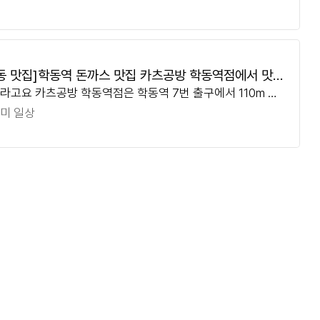
 ㅋㅋㅋㅋㅋ 뚝섬역 인근에서 점심 및 저녁
동 맛집]학동역 돈까스 맛집 카츠공방 학동역점에서 맛있
라고요 카츠공방 학동역점은 학동역 7번 출구에서 110m 정
점심 해결
걸어가면 있는 곳인데 정말 가까워서 찾아가는데 쉽답니다 영
미 일상
 11:00 ~ 21:00 브레이크 타임 15:00~ 17:0