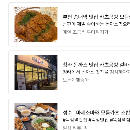
부천 송내역 맛집 카츠공방 모듬
남편이 제일 좋아하는 돈까스먹으
추천
요, 돈까스 카츠 맛집으로 유명한 
매일 조금씩 두터워지기
군데 있는데 부천 송내에도 있다고
청라 돈까스 맛집 카츠공방 겉바
청라에서 돈까스 맛집을 검색하다가
까스를 좋아하지만 이날만큼은 더 
노는게젤좋아
마음으로 방문하게 된 곳이에요 ㅎ
성수 : 마제소바와 모듬카츠 조
#뚝섬역맛집 #뚝섬맛집 #뚝섬역
방 성수점
집 #성수동돈까스 #성수동 돈까스
일상 리뷰, 백